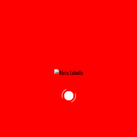
MARCHE_AUX_PUCES_LABELLE_BANNER_CROP
Home
»
Contact Us
»
marche_aux_puces_labelle_banner_crop
adresse