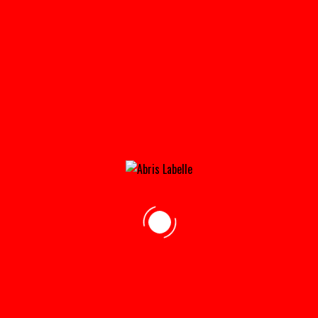
TXR__BANDES_ANTI_VENT
Home
»
Accueil
»
TXR__bandes_anti_vent
adresse