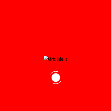
TXR__BANDES_ANTI_VENT-150×150
Home
»
Accueil
»
TXR__bandes_anti_vent-150×150
adresse