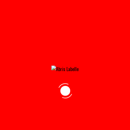
TEMPOCOSTCO2012_012_OP_0-150×150
Home
»
Accueil
»
tempoCostco2012_012_op_0-150×150
adresse