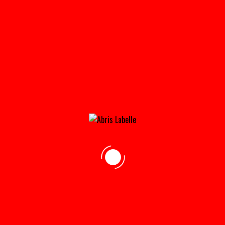
TAR_DE_DROITE_SANS_AUTO-31×21@2X
Home
»
Accueil
»
TAR_de_droite_sans_auto-31×21@2x
adresse