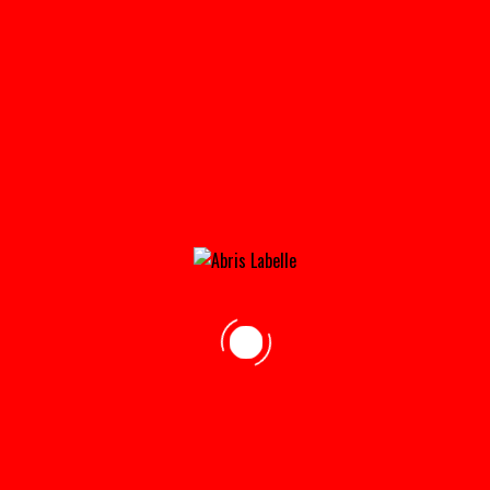
RANGEMENT_DE_GAUCHE-31×21@2X
Home
»
Accueil
»
rangement_de_gauche-31×21@2x
adresse