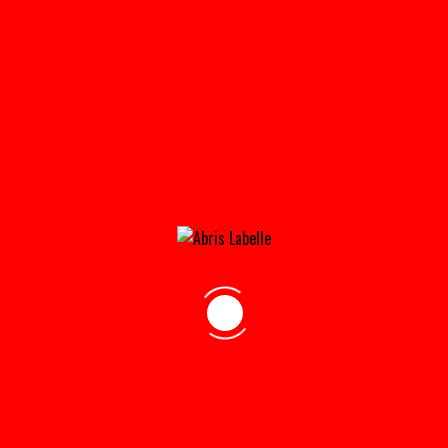
RANGEMENT_DE_GAUCHE-300×300
Home
»
Accueil
»
rangement_de_gauche-300×300
adresse