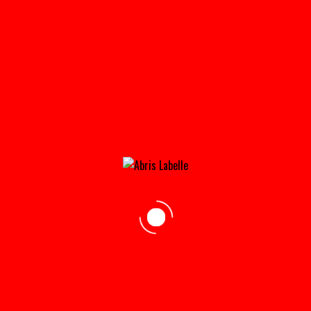
RANGEMENT_DE_GAUCHE-180×180
Home
»
Accueil
»
rangement_de_gauche-180×180
adresse