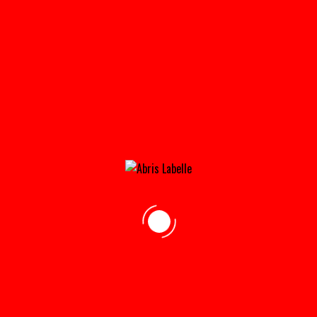
MONOPENTE_DE_COTE_FERME-180×180
Home
»
Accueil
»
monopente_de_cote_ferme-180×180
adresse