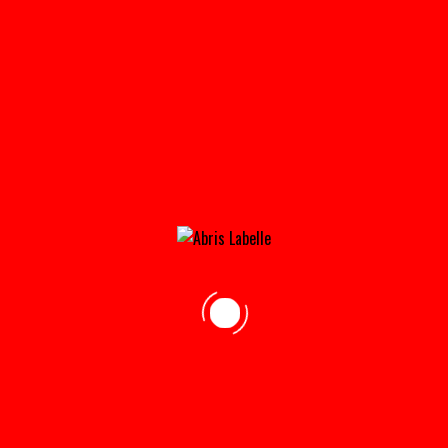
MINI_MONO_ET_PORTIQUE_005-31×21@2X
Home
»
Accueil
»
mini_mono_et_portique_005-31×21@2x
adresse