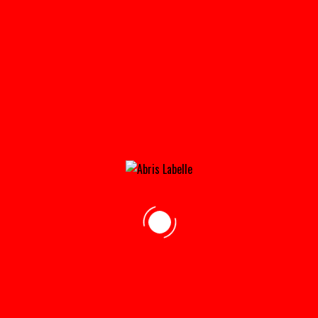
INDUSTRIELG2_2015-31×21@2X
Home
»
Accueil
»
IndustrielG2_2015-31×21@2x
adresse