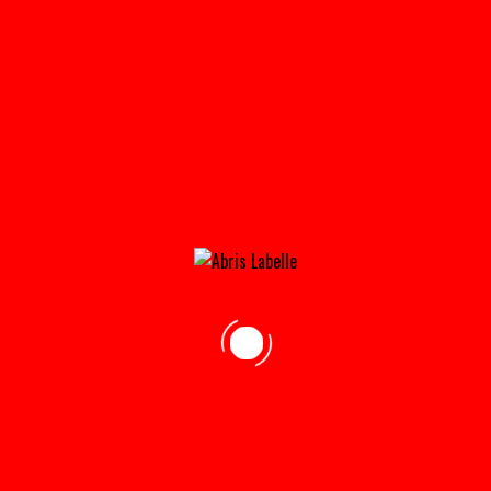
INDUSTRI_8-300×300
Home
»
Accueil
»
INDUSTRI_8-300×300
adresse