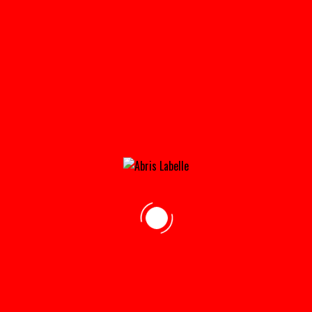
INDUSTRI_8-150×150
Home
»
Accueil
»
INDUSTRI_8-150×150
adresse