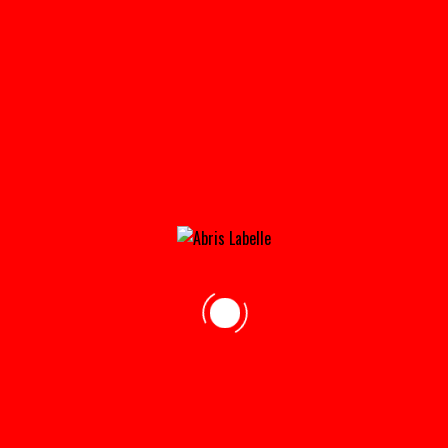
IMG_7820-150×150@2X
Home
»
Accueil
»
IMG_7820-150×150@2x
adresse