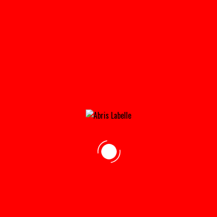
ANCRAGE_CAVALIER-150×150
Home
»
Accueil
»
Ancrage_Cavalier-150×150
adresse