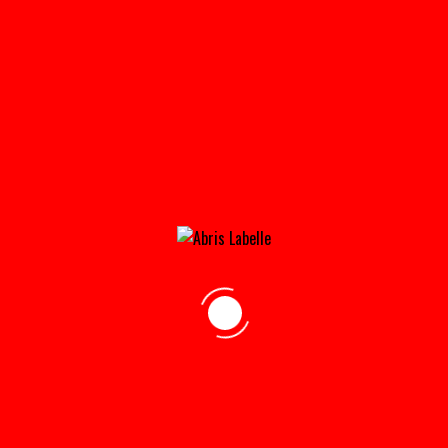
ABRI_CLOTURE_3-150×150@2X
Home
»
Accueil
»
abri_cloture_3-150×150@2x
adresse