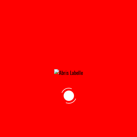
ABRI_CLOTURE-150×150@2X
Home
»
Accueil
»
abri_cloture-150×150@2x
adresse