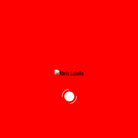
11X20_FACE_SANS_AUTO-180×180@2X
Home
»
Accueil
»
11x20_face_sans_auto-180×180@2x
adresse