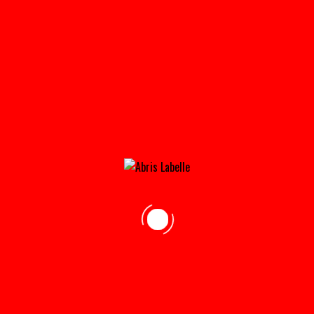
11X20_DROITE_SANS_AUTO-180×180
Home
»
Accueil
»
11x20_droite_sans_auto-180×180
adresse